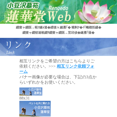
繝壹ャ繝医→蜈ｱ縺ｫ逵�繧後ｋ縺雁｢� 蟆剰ｱ�ｲ｢蠅楢拒縲�
繝壹ャ繝郁速蜆繝ｻ繝壹ャ繝医→荳邱偵�縺雁｢薙�
相互リンクをご希望の方はこちらよりご
依頼ください。>>>
相互リンク依頼フォ
ーム
バナー画像が必要な場合は、下記の3点か
らいずれかをお使いください。
88x31