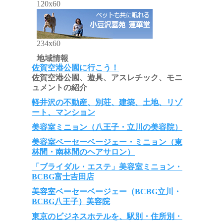
120x60
234x60
地域情報
佐賀空港公園に行こう！
佐賀空港公園、遊具、アスレチック、モニ
ュメントの紹介
軽井沢の不動産、別荘、建築、土地、リゾ
ート、マンション
美容室ミニョン（八王子・立川の美容院）
美容室ベーセーベージェー・ミニョン（東
林間・南林間のヘアサロン）
「ブライダル・エステ」美容室ミニョン・
BCBG富士吉田店
美容室ベーセーベージェー（BCBG立川・
BCBG八王子）美容院
東京のビジネスホテルを、駅別・住所別・