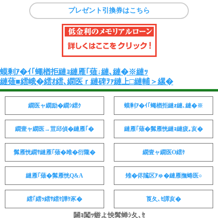
プレゼント引換券はこちら
蟆剰ｱ�ｲ｢蠅楢拒縺ｮ縺雁｢薙↓縺､縺�※縺ｯ
縺薙■繧峨�繧ｵ繧､繝医ｒ縺碑ｦｧ縺上□縺輔＞縲�
繝医ャ繝励�繝ｼ繧ｸ
蟆剰ｱ�ｲ｢蠅楢拒縺ｫ縺､縺�※
繝壹ャ繝医→荳邱偵�縺雁｢�
縺雁｢薙�髴雁恍縺ｮ縺疲｡亥�
髴雁恍繝ｻ縺雁｢薙�雎�衍隴�
繝壹ャ繝医Ο繧ｹ
縺雁｢薙�髴雁恍Q&A
雉�侭隲区ｱゅ�縺雁撫蜷医○
繧｢繧ｯ繧ｻ繧ｹ譁ｹ豕�
莨夂､ｾ譯亥�
闢ｮ闖ｯ蝣よ怏髯蝉ｼ夂､ｾ